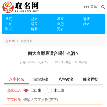
菜单
首页
起名
星座
运势
生肖
塔罗
血型
姓名
测试
解梦
更多
起名网
血型综合
四大血型最适合喝什么酒？
发布: 2022年 9月 25日
835
阅读
0
评论
八字起名
宝宝起名
八字改名
姓名祥批
出生状态
已出生
未出生
宝宝姓氏