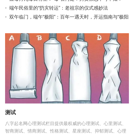
端午民俗里的“扔灾转运”：老祖宗的仪式感妙法
双午临门，端午“极阳”：百年一遇天时，开运指南与“极阳
水”秘钥
测试
八字起名网心理测试栏目提供最权威的心理测试、心里测试、
智商测试、情商测试、性格测试、星座测试、抑郁测试、心理