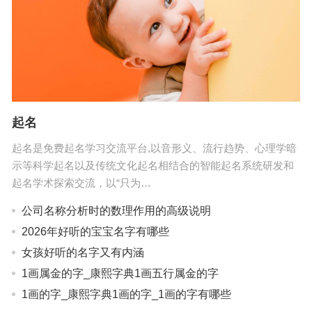
起名
起名是免费起名学习交流平台,以音形义、流行趋势、心理学暗
示等科学起名以及传统文化起名相结合的智能起名系统研发和
起名学术探索交流，以“只为…
公司名称分析时的数理作用的高级说明
2026年好听的宝宝名字有哪些
女孩好听的名字又有内涵
1画属金的字_康熙字典1画五行属金的字
1画的字_康熙字典1画的字_1画的字有哪些