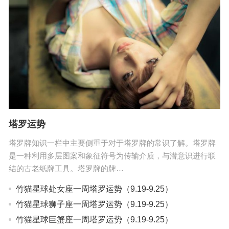
塔罗运势
塔罗牌知识一栏中主要侧重于对于塔罗牌的常识了解。塔罗牌
是一种利用多层图案和象征符号为传输介质，与潜意识进行联
结的古老纸牌工具。塔罗牌的牌…
竹猫星球处女座一周塔罗运势（9.19-9.25）
竹猫星球狮子座一周塔罗运势（9.19-9.25）
竹猫星球巨蟹座一周塔罗运势（9.19-9.25）