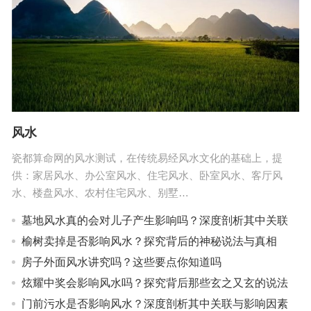
风水
瓷都算命网的风水测试，在传统易经风水文化的基础上，提
供：家居风水、办公室风水、住宅风水、卧室风水、客厅风
水、楼盘风水、农村住宅风水、别墅…
墓地风水真的会对儿子产生影响吗？深度剖析其中关联
榆树卖掉是否影响风水？探究背后的神秘说法与真相
房子外面风水讲究吗？这些要点你知道吗
炫耀中奖会影响风水吗？探究背后那些玄之又玄的说法
门前污水是否影响风水？深度剖析其中关联与影响因素