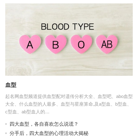
血型
起名网血型频道提供血型配对遗传分析大全、血型吧、abo血型
大全、什么血型的人最多、血型与星座算命,及a型血、b型血、
c型血、ab型血人的…
四大血型，各自喜欢怎么说谎？
分手后，四大血型的心理活动大揭秘