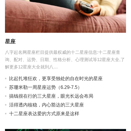
星座
八字起名网星座栏目提供最权威的十二星座信息:十二星座查
询、配对、运势、日期、性格分析、心理测试等12星座大全,了
解更多12星座大全就到八…
比起扎堆狂欢，更享受独处的自在时光的星座
苏珊米勒一周星座运势（6.29-7.5）
搞钱很在行的三大星座，眼光长远会布局
活得透内核稳，内心豁达的三大星座
十二星座表达爱的方式原来是这样