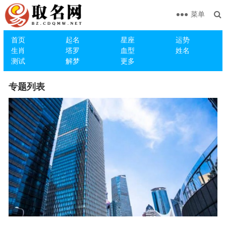
菜单
首页
起名
星座
运势
生肖
塔罗
血型
姓名
测试
解梦
更多
专题列表