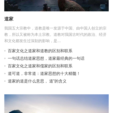
道家
我国五大宗教中，道教是唯一发源于中国、由中国人创立的宗
教，所以又被称为本土宗教。道教对我国古时代的政治、经济
和文化都发生过深刻的影响，是…
百家文化之道家和道教的区别和联系
一句话总结道家思想，道家最经典的一句话
百家文化之道家和儒家的区别和联系
道可道，非常道：道家思想的十大精髓！
道家的道是什么意思， 道”的含义