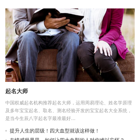
起名大师
中国权威起名机构推荐起名大师，运用周易理论、姓名学原理
及多年宝宝起名、取名、测名经验开发的宝宝起名大全系统，
是当今生辰八字起名字最准最好…
提升人生的层级！四大血型就该这样做！