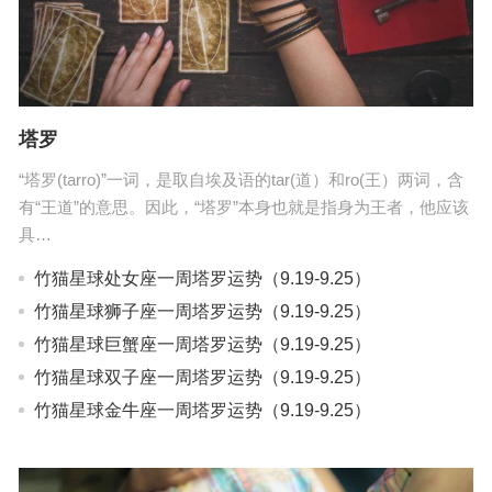
塔罗
“塔罗(tarro)”一词，是取自埃及语的tar(道）和ro(王）两词，含
有“王道”的意思。因此，“塔罗”本身也就是指身为王者，他应该
具…
竹猫星球处女座一周塔罗运势（9.19-9.25）
竹猫星球狮子座一周塔罗运势（9.19-9.25）
竹猫星球巨蟹座一周塔罗运势（9.19-9.25）
竹猫星球双子座一周塔罗运势（9.19-9.25）
竹猫星球金牛座一周塔罗运势（9.19-9.25）