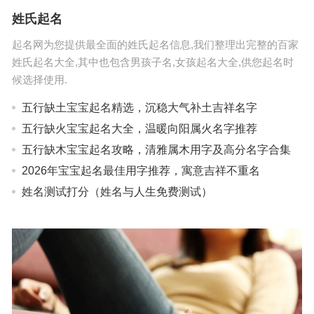
姓氏起名
起名网为您提供最全面的姓氏起名信息,我们整理出完整的百家
姓氏起名大全,其中也包含男孩子名,女孩起名大全,供您起名时
候选择使用.
五行缺土宝宝起名精选，沉稳大气补土吉祥名字
五行缺火宝宝起名大全，温暖向阳属火名字推荐
五行缺木宝宝起名攻略，清雅属木用字及高分名字合集
2026年宝宝起名最佳用字推荐，寓意吉祥不重名
姓名测试打分（姓名与人生免费测试）