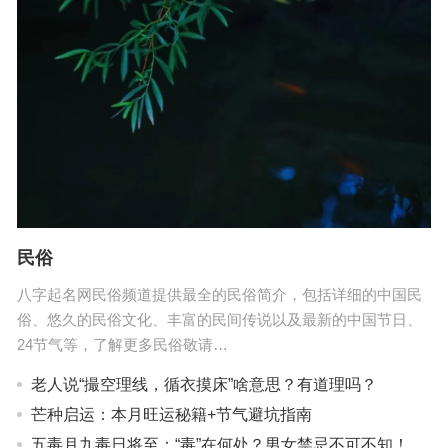
民俗
八字起名网民俗频道提供最全的民俗简介，包括详细的中国民
俗、悠久的民俗文化、丰富的民间传说以及最新的中国节日、
24节气等，了解更多民俗敬请…
老人说“撮空理线，循衣摸床”啥意思？有道理吗？
芒种启运：本月旺运秘籍+节气避坑指南
五毒月九毒日将至：“毒”在何处？男女禁忌不可不知！