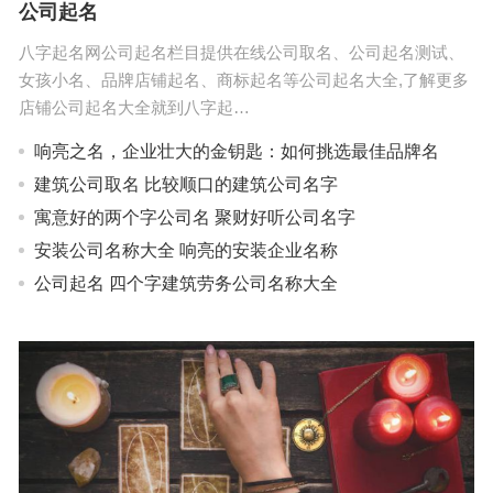
公司起名
八字起名网公司起名栏目提供在线公司取名、公司起名测试、
女孩小名、品牌店铺起名、商标起名等公司起名大全,了解更多
店铺公司起名大全就到八字起…
响亮之名，企业壮大的金钥匙：如何挑选最佳品牌名
建筑公司取名 比较顺口的建筑公司名字
寓意好的两个字公司名 聚财好听公司名字
安装公司名称大全 响亮的安装企业名称
公司起名 四个字建筑劳务公司名称大全