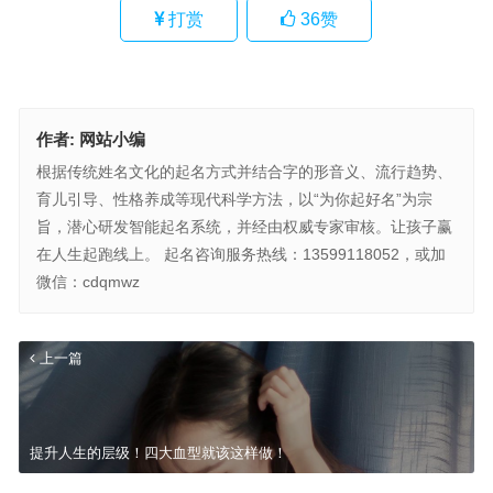
打赏
36
赞
作者:
网站小编
根据传统姓名文化的起名方式并结合字的形音义、流行趋势、
育儿引导、性格养成等现代科学方法，以“为你起好名”为宗
旨，潜心研发智能起名系统，并经由权威专家审核。让孩子赢
在人生起跑线上。 起名咨询服务热线：13599118052，或加
微信：cdqmwz
上一篇
提升人生的层级！四大血型就该这样做！