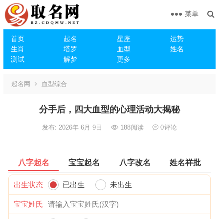
菜单
首页
起名
星座
运势
生肖
塔罗
血型
姓名
测试
解梦
更多
起名网
血型综合
分手后，四大血型的心理活动大揭秘
发布: 2026年 6月 9日
188
阅读
0
评论
八字起名
宝宝起名
八字改名
姓名祥批
出生状态
已出生
未出生
宝宝姓氏