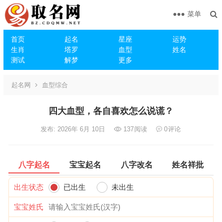
菜单
首页
起名
星座
运势
生肖
塔罗
血型
姓名
测试
解梦
更多
起名网
血型综合
四大血型，各自喜欢怎么说谎？
发布: 2026年 6月 10日
137
阅读
0
评论
八字起名
宝宝起名
八字改名
姓名祥批
出生状态
已出生
未出生
宝宝姓氏