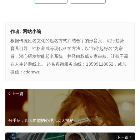
作者:
网站小编
根据传统姓名文化的起名方式并结合字的形音义、流行趋势、
育儿引导、性格养成等现代科学方法，以“为你起好名”为宗
旨，潜心研发智能起名系统，并经由权威专家审核。让孩子赢
在人生起跑线上。 起名咨询服务热线：13599118052，或加
微信：cdqmwz
上一篇
分手后，四大血型的心理活动大揭秘
下一篇