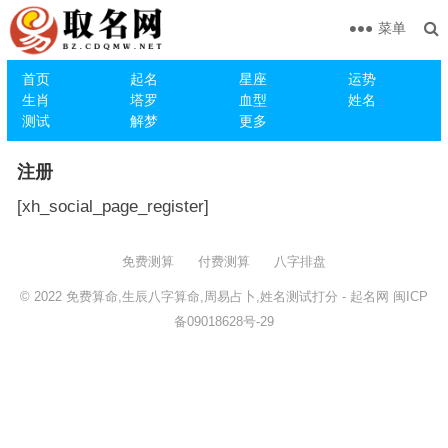
菜单
首页
起名
星座
运势
生肖
塔罗
血型
姓名
测试
解梦
更多
注册
[xh_social_page_register]
免费测算
付费测算
八字排盘
© 2022
免费算命,生辰八字算命,周易占卜,姓名测试打分
- 起名网
闽ICP
备09018628号-29