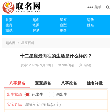
菜单
首页
起名
星座
运势
生肖
塔罗
血型
姓名
测试
解梦
更多
起名网
星座百科
十二星座最向往的生活是什么样的？
发布: 2022年 9月 19日
984
阅读
0
评论
八字起名
宝宝起名
八字改名
姓名祥批
出生状态
已出生
未出生
宝宝姓氏