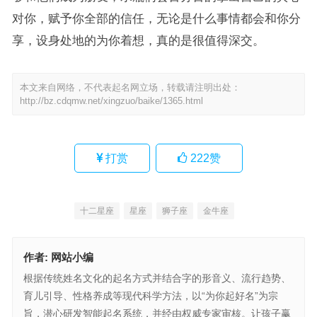
对你，赋予你全部的信任，无论是什么事情都会和你分
享，设身处地的为你着想，真的是很值得深交。
本文来自网络，不代表起名网立场，转载请注明出处：
http://bz.cdqmw.net/xingzuo/baike/1365.html
打赏
222
赞
十二星座
星座
狮子座
金牛座
作者:
网站小编
根据传统姓名文化的起名方式并结合字的形音义、流行趋势、
育儿引导、性格养成等现代科学方法，以“为你起好名”为宗
旨，潜心研发智能起名系统，并经由权威专家审核。让孩子赢