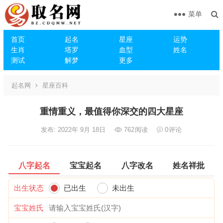
菜单
首页
起名
星座
运势
生肖
塔罗
血型
姓名
测试
解梦
更多
起名网
星座百科
重情重义，最值得你深交的四大星座
发布: 2022年 9月 18日
762
阅读
0
评论
八字起名
宝宝起名
八字改名
姓名祥批
出生状态
已出生
未出生
宝宝姓氏