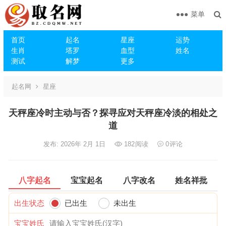
菜单
首页
起名
星座
运势
生肖
塔罗
血型
姓名
测试
解梦
更多
起名网
星座
天秤座冷时主动与否？探寻应对天秤座冷淡的相处之
道
发布: 2026年 2月 1日
182
阅读
0
评论
八字起名
宝宝起名
八字改名
姓名祥批
出生状态
已出生
未出生
宝宝姓氏