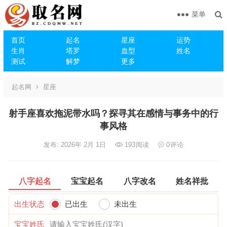
菜单
首页
起名
星座
运势
生肖
塔罗
血型
姓名
测试
解梦
更多
起名网
星座
射手座喜欢拖泥带水吗？探寻其在感情与事务中的行
事风格
发布: 2026年 2月 1日
193
阅读
0
评论
八字起名
宝宝起名
八字改名
姓名祥批
出生状态
已出生
未出生
宝宝姓氏