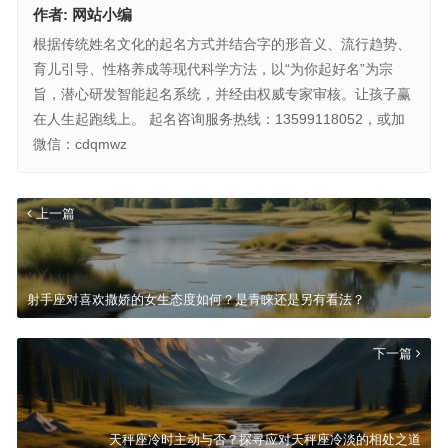
作者:
网站小编
根据传统姓名文化的起名方式并结合字的形音义、流行趋势、
育儿引导、性格养成等现代科学方法，以“为你起好名”为宗
旨，潜心研发智能起名系统，并经由权威专家审核。让孩子赢
在人生起跑线上。 起名咨询服务热线：13599118052，或加
微信：cdqmwz
上一篇
射手座对喜欢撒娇的女生态度如何？是青睐还是另有看法？
下一篇
天秤座冷时主动与否？探寻应对天秤座冷淡的相处之道