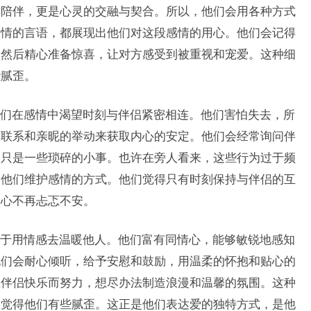
的陪伴，更是心灵的交融与契合。所以，他们会用各种方式
深情的言语，都展现出他们对这段感情的用心。他们会记得
，然后精心准备惊喜，让对方感受到被重视和宠爱。这种细
些腻歪。
们在感情中渴望时刻与伴侣紧密相连。他们害怕失去，所
的联系和亲昵的举动来获取内心的安定。他们会经常询问伴
怕只是一些琐碎的小事。也许在旁人看来，这些行为过于频
是他们维护感情的方式。他们觉得只有时刻保持与伴侣的互
的心不再忐忑不安。
于用情感去温暖他人。他们富有同情心，能够敏锐地感知
他们会耐心倾听，给予安慰和鼓励，用温柔的怀抱和贴心的
让伴侣快乐而努力，想尽办法制造浪漫和温馨的氛围。这种
人觉得他们有些腻歪。这正是他们表达爱的独特方式，是他