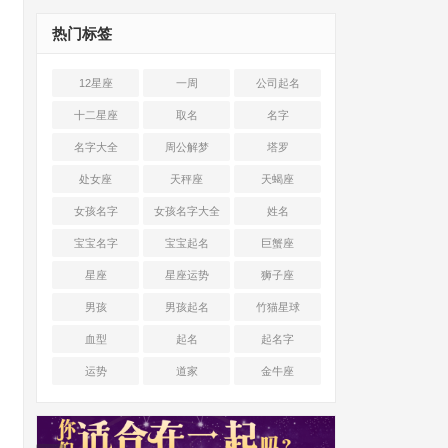
热门标签
12星座
一周
公司起名
十二星座
取名
名字
名字大全
周公解梦
塔罗
处女座
天秤座
天蝎座
女孩名字
女孩名字大全
姓名
宝宝名字
宝宝起名
巨蟹座
星座
星座运势
狮子座
男孩
男孩起名
竹猫星球
血型
起名
起名字
运势
道家
金牛座