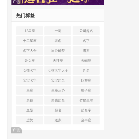
广告
热门标签
12星座
一周
公司起名
十二星座
取名
名字
名字大全
周公解梦
塔罗
处女座
天秤座
天蝎座
女孩名字
女孩名字大全
姓名
宝宝名字
宝宝起名
巨蟹座
星座
星座运势
狮子座
男孩
男孩起名
竹猫星球
血型
起名
起名字
运势
道家
金牛座
广告