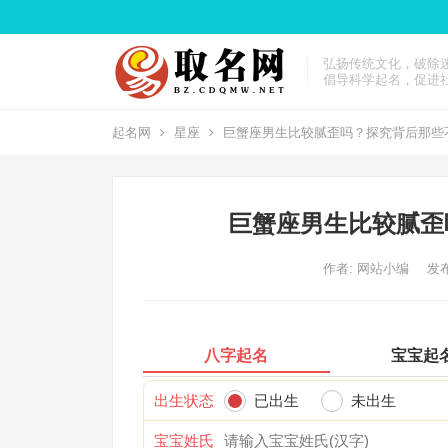
弘扬传统文化，破除
倡导科学起名，促进
起名网
星座
巨蟹座男生比较腻歪吗？探究背后那些
巨蟹座男生比较腻歪
作者:
网站小编
发布
八字起名
宝宝起
出生状态
已出生
未出生
宝宝姓氏