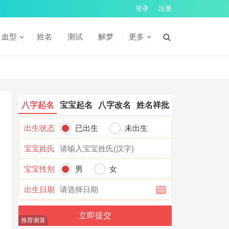
登录
注册
血型
姓名
测试
解梦
更多
八字起名
宝宝起名
八字改名
姓名祥批
出生状态
已出生
未出生
宝宝姓氏
宝宝性别
男
女
出生日期
推荐测算