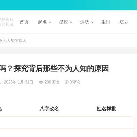
迷信宿命
首页
起名
星座
运势
生肖
塔罗
社会和谐
不为人知的原因
吗？探究背后那些不为人知的原因
: 2026年 1月 31日
200
阅读
0
评论
名
八字改名
姓名祥批