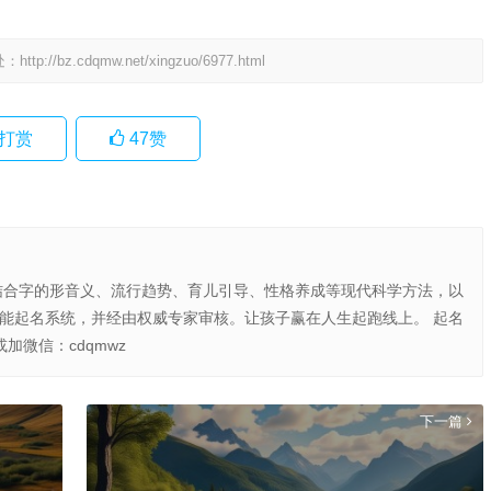
处：
http://bz.cdqmw.net/xingzuo/6977.html
打赏
47
赞
结合字的形音义、流行趋势、育儿引导、性格养成等现代科学方法，以
智能起名系统，并经由权威专家审核。让孩子赢在人生起跑线上。 起名
或加微信：cdqmwz
下一篇