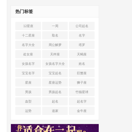
热门标签
12星座
一周
公司起名
十二星座
取名
名字
名字大全
周公解梦
塔罗
处女座
天秤座
天蝎座
女孩名字
女孩名字大全
姓名
宝宝名字
宝宝起名
巨蟹座
星座
星座运势
狮子座
男孩
男孩起名
竹猫星球
血型
起名
起名字
运势
道家
金牛座