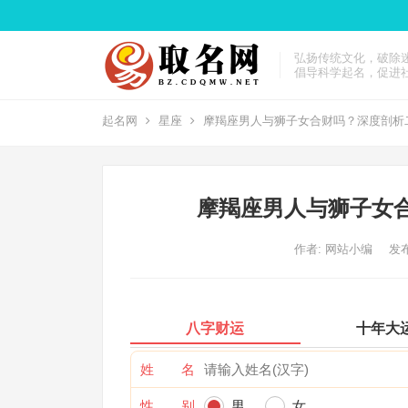
弘扬传统文化，破除
倡导科学起名，促进
起名网
星座
摩羯座男人与狮子女合财吗？深度剖析
摩羯座男人与狮子女
作者:
网站小编
发布
八字财运
十年大
姓 名
性 别
男
女