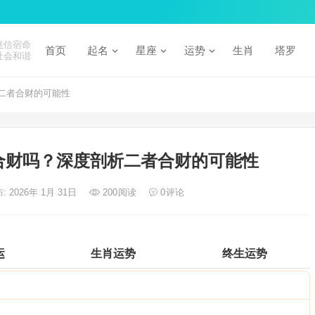
迷信宿命
首页
起名
星座
运势
生肖
塔罗
社会和谐
二者合财的可能性
合财吗？深度剖析二者合财的可能性
: 2026年 1月 31日
200
阅读
0
评论
运
生肖运势
终生运势