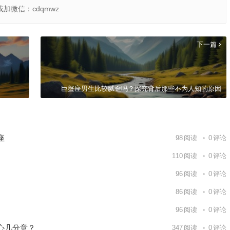
或加微信：cdqmwz
下一篇
巨蟹座男生比较腻歪吗？探究背后那些不为人知的原因
座
98
阅读
0
评论
110
阅读
0
评论
96
阅读
0
评论
86
阅读
0
评论
96
阅读
0
评论
心几分意？
347
阅读
0
评论