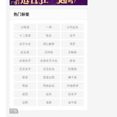
广告
热门标签
12星座
一周
公司起名
十二星座
取名
名字
名字大全
周公解梦
塔罗
处女座
天秤座
天蝎座
女孩名字
女孩名字大全
姓名
宝宝名字
宝宝起名
巨蟹座
星座
星座运势
狮子座
男孩
男孩起名
竹猫星球
血型
起名
起名字
运势
道家
金牛座
广告