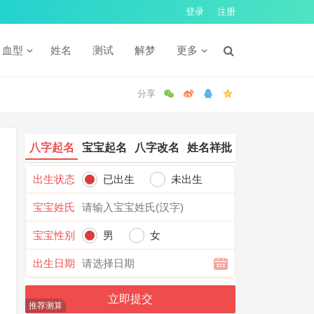
登录
注册
血型
姓名
测试
解梦
更多
八字起名
宝宝起名
八字改名
姓名祥批
出生状态
已出生
未出生
宝宝姓氏
宝宝性别
男
女
出生日期
推荐测算