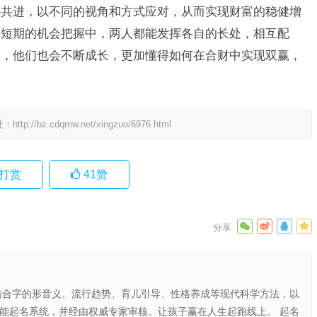
手共进，以不同的视角和方式应对，从而实现财富的稳健增
在短期的机会把握中，两人都能发挥各自的长处，相互配
中，他们也会不断成长，更加懂得如何在合财中实现双赢，
处：
http://bz.cdqmw.net/xingzuo/6976.html
打赏
41
赞
结合字的形音义、流行趋势、育儿引导、性格养成等现代科学方法，以
智能起名系统，并经由权威专家审核。让孩子赢在人生起跑线上。 起名