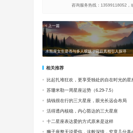
咨询服务热线：13599118052，
上一篇
水瓶座女生是否与多人暧昧，背后真相引人探寻
相关推荐
比起扎堆狂欢，更享受独处的自在时光的星
苏珊米勒一周星座运势（6.29-7.5）
搞钱很在行的三大星座，眼光长远会布局
活得透内核稳，内心豁达的三大星座
十二星座表达爱的方式原来是这样
狮子座整天说爱你，这般深情，究竟几分真