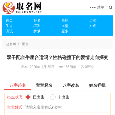
菜单
首页
起名
星座
运势
生肖
塔罗
血型
姓名
测试
解梦
更多
起名网
星座
双子配金牛座合适吗？性格碰撞下的爱情走向探究
发布: 2026年 1月 30日
183
阅读
0
评论
八字起名
宝宝起名
八字改名
姓名祥批
出生状态
已出生
未出生
宝宝姓氏