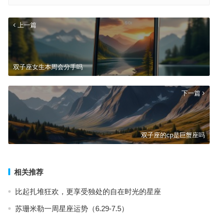
上一篇
双子座女生本周会分手吗
下一篇
双子座的cp是巨蟹座吗
相关推荐
比起扎堆狂欢，更享受独处的自在时光的星座
苏珊米勒一周星座运势（6.29-7.5）