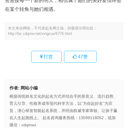
去迎接每一个新的明天，相信属于她们的美好爱情终会
在某个转角与她们相遇。
本文来自网络，不代表起名网立场，转载请注明出处：
http://bz.cdqmw.net/xingzuo/6776.html
打赏
47
赞
作者:
网站小编
根据传统姓名文化的起名方式并结合字的形音义、流行趋势、
育儿引导、性格养成等现代科学方法，以“为你起好名”为宗
旨，潜心研发智能起名系统，并经由权威专家审核。让孩子赢
在人生起跑线上。 起名咨询服务热线：13599118052，或加
微信：cdqmwz