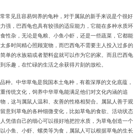
常常见且容易饲养的龟种，对于属鼠的新手来说是个很好
能力强，巴西龟也具有较强的适应能力，它能在多种水质环
龟食性杂，无论是龟粮、小鱼小虾，还是一些蔬菜，它都能
有太多时间精心照顾宠物，而巴西龟不需要主人投入过多的
个简单的水族箱或者塑料盆就可以作为它的家。而且巴西龟
受到乐趣，在忙碌的生活之余获得片刻的放松。
品种。中华草龟是我国本土龟种，有着深厚的文化底蕴，
注重传统文化，饲养中华草龟能满足他们对文化内涵的追
生物，这与属鼠人温和、友善的性格相契合。属鼠人善于观
够留意到草龟的各种细微变化，比如草龟的食欲、活动状态
鼠人凭借自己的细心可以很好地把控水质，为草龟创造一个
要以小鱼、小虾、螺类等为食，属鼠人可以根据草龟的生长