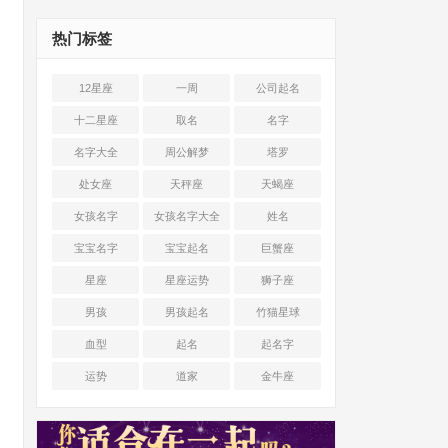
热门标签
12星座
一周
公司起名
十二星座
取名
名字
名字大全
周公解梦
塔罗
处女座
天秤座
天蝎座
女孩名字
女孩名字大全
姓名
宝宝名字
宝宝起名
巨蟹座
星座
星座运势
狮子座
男孩
男孩起名
竹猫星球
血型
起名
起名字
运势
道家
金牛座