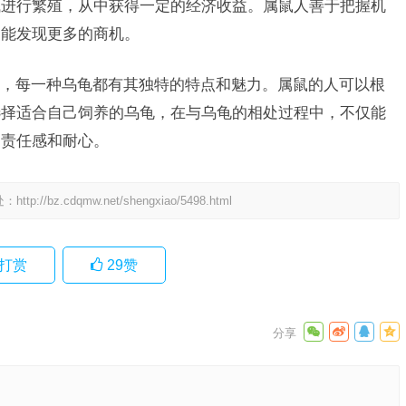
试进行繁殖，从中获得一定的经济收益。属鼠人善于把握机
定能发现更多的商机。
，每一种乌龟都有其独特的特点和魅力。属鼠的人可以根
选择适合自己饲养的乌龟，在与乌龟的相处过程中，不仅能
的责任感和耐心。
处：
http://bz.cdqmw.net/shengxiao/5498.html
打赏
29
赞