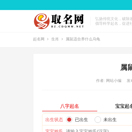
弘扬传统文化，破除
倡导科学起名，促进
起名网
生肖
属鼠适合养什么乌龟
属
作者:
网站小编
发布
八字起名
宝宝起
出生状态
已出生
未出生
宝宝姓氏