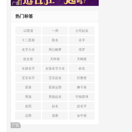
广告
热门标签
12星座
一周
公司起名
十二星座
取名
名字
名字大全
周公解梦
塔罗
处女座
天秤座
天蝎座
女孩名字
女孩名字大全
姓名
宝宝名字
宝宝起名
巨蟹座
星座
星座运势
狮子座
男孩
男孩起名
竹猫星球
血型
起名
起名字
运势
道家
金牛座
广告