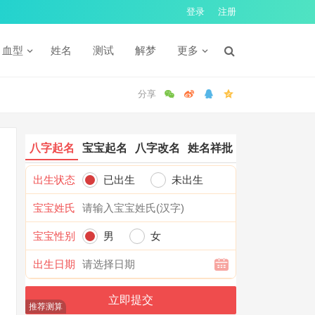
登录
注册
血型
姓名
测试
解梦
更多
八字起名
宝宝起名
八字改名
姓名祥批
出生状态
已出生
未出生
宝宝姓氏
宝宝性别
男
女
出生日期
推荐测算