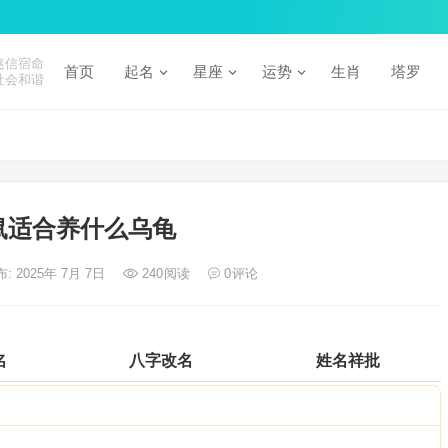
迷信宿命
首页
起名
星座
运势
生肖
塔罗
社会和谐
鼠适合养什么乌龟
: 2025年 7月 7日
240
阅读
0
评论
名
八字改名
姓名祥批