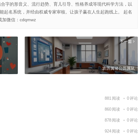
结合字的形音义、流行趋势、育儿引导、性格养成等现代科学方法，以
智能起名系统，并经由权威专家审核。让孩子赢在人生起跑线上。 起名
或加微信：cdqmwz
下一篇
农历属猪公历属鼠
881
阅读
0
评论
860
阅读
0
评论
878
阅读
0
评论
924
阅读
0
评论