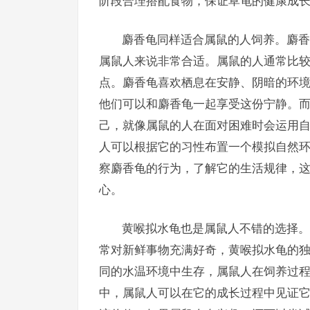
阶段合理搭配食物，保证草龟的健康成
麝香龟同样适合属鼠的人饲养。麝香
属鼠人来说非常合适。属鼠的人通常比
点。麝香龟喜欢栖息在安静、阴暗的环
他们可以和麝香龟一起享受这份宁静。
己，就像属鼠的人在面对困难时会运用
人可以根据它的习性布置一个模拟自然
察麝香龟的行为，了解它的生活规律，
心。
黄喉拟水龟也是属鼠人不错的选择。
常对新鲜事物充满好奇，黄喉拟水龟的
同的水温环境中生存，属鼠人在饲养过
中，属鼠人可以在它的成长过程中见证