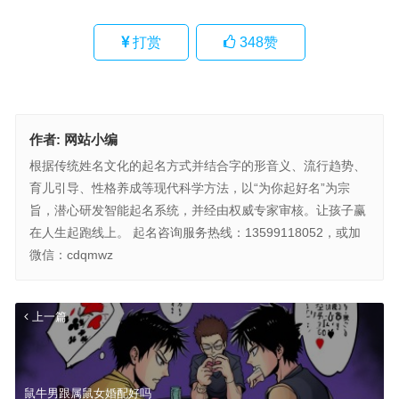
打赏
348
赞
作者:
网站小编
根据传统姓名文化的起名方式并结合字的形音义、流行趋势、
育儿引导、性格养成等现代科学方法，以“为你起好名”为宗
旨，潜心研发智能起名系统，并经由权威专家审核。让孩子赢
在人生起跑线上。 起名咨询服务热线：13599118052，或加
微信：cdqmwz
上一篇
鼠牛男跟属鼠女婚配好吗