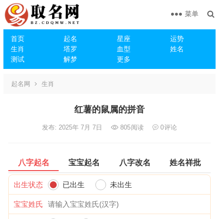
菜单
首页
起名
星座
运势
生肖
塔罗
血型
姓名
测试
解梦
更多
起名网
生肖
红薯的鼠属的拼音
发布: 2025年 7月 7日
805
阅读
0
评论
八字起名
宝宝起名
八字改名
姓名祥批
出生状态
已出生
未出生
宝宝姓氏