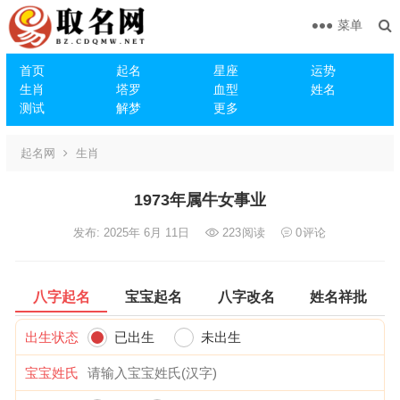
菜单
首页
起名
星座
运势
生肖
塔罗
血型
姓名
测试
解梦
更多
起名网
生肖
1973年属牛女事业
发布: 2025年 6月 11日
223
阅读
0
评论
八字起名
宝宝起名
八字改名
姓名祥批
出生状态
已出生
未出生
宝宝姓氏