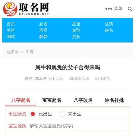
菜单
首页
起名
星座
运势
生肖
塔罗
血型
姓名
测试
解梦
更多
起名网
生肖
属牛和属兔的父子合得来吗
发布: 2025年 6月 11日
236
阅读
0
评论
八字起名
宝宝起名
八字改名
姓名祥批
出生状态
已出生
未出生
宝宝姓氏