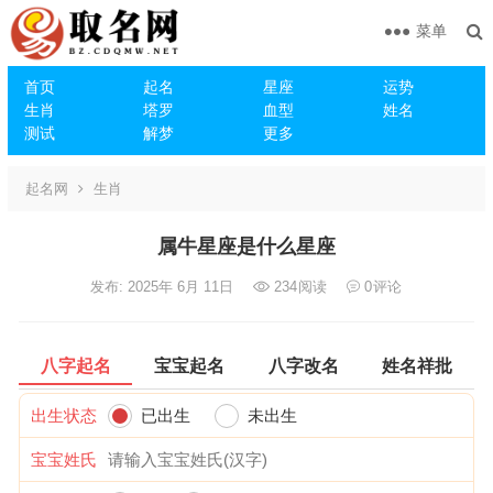
菜单
首页
起名
星座
运势
生肖
塔罗
血型
姓名
测试
解梦
更多
起名网
生肖
属牛星座是什么星座
发布: 2025年 6月 11日
234
阅读
0
评论
八字起名
宝宝起名
八字改名
姓名祥批
出生状态
已出生
未出生
宝宝姓氏