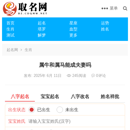
菜单
首页
起名
星座
运势
生肖
塔罗
血型
姓名
测试
解梦
更多
起名网
生肖
属牛和属马能成夫妻吗
发布: 2025年 6月 11日
245
阅读
0
评论
八字起名
宝宝起名
八字改名
姓名祥批
出生状态
已出生
未出生
宝宝姓氏