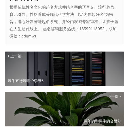
根据传统姓名文化的起名方式并结合字的形音义、流行趋势、
育儿引导、性格养成等现代科学方法，以“为你起好名”为宗
旨，潜心研发智能起名系统，并经由权威专家审核。让孩子赢
在人生起跑线上。 起名咨询服务热线：13599118052，或加
微信：cdqmwz
上一篇
属牛五行属哪个季节6
下一篇
属羊的和属牛的合婚好