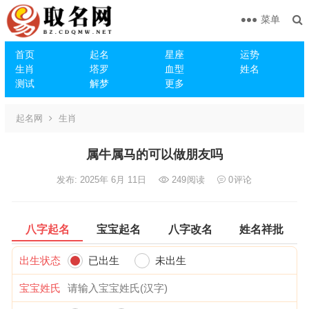
菜单
首页
起名
星座
运势
生肖
塔罗
血型
姓名
测试
解梦
更多
起名网
生肖
属牛属马的可以做朋友吗
发布: 2025年 6月 11日
249
阅读
0
评论
八字起名
宝宝起名
八字改名
姓名祥批
出生状态
已出生
未出生
宝宝姓氏