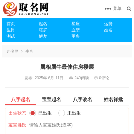
菜单
首页
起名
星座
运势
生肖
塔罗
血型
姓名
测试
解梦
更多
起名网
生肖
属相属牛最佳住房楼层
发布: 2025年 6月 11日
249
阅读
0
评论
八字起名
宝宝起名
八字改名
姓名祥批
出生状态
已出生
未出生
宝宝姓氏