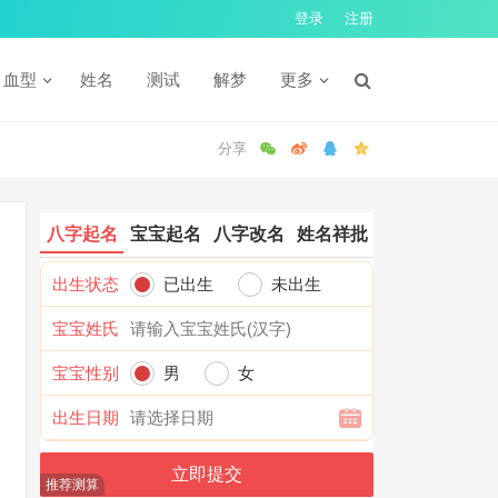
登录
注册
血型
姓名
测试
解梦
更多
八字起名
宝宝起名
八字改名
姓名祥批
出生状态
已出生
未出生
宝宝姓氏
宝宝性别
男
女
出生日期
推荐测算