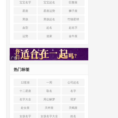
宝宝名字
宝宝起名
巨蟹座
星座
星座运势
狮子座
男孩
男孩起名
竹猫星球
血型
起名
起名字
运势
道家
金牛座
广告
热门标签
12星座
一周
公司起名
十二星座
取名
名字
名字大全
周公解梦
塔罗
处女座
天秤座
天蝎座
女孩名字
女孩名字大全
姓名