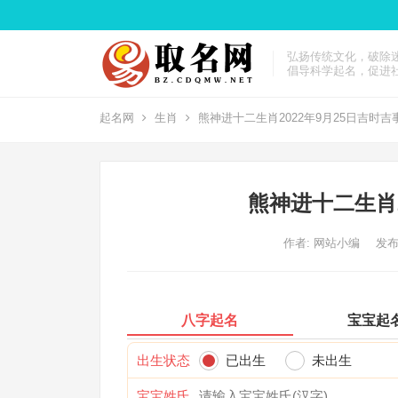
弘扬传统文化，破除
倡导科学起名，促进
起名网
生肖
熊神进十二生肖2022年9月25日吉时吉
熊神进十二生肖2
作者:
网站小编
发布
八字起名
宝宝起
出生状态
已出生
未出生
宝宝姓氏