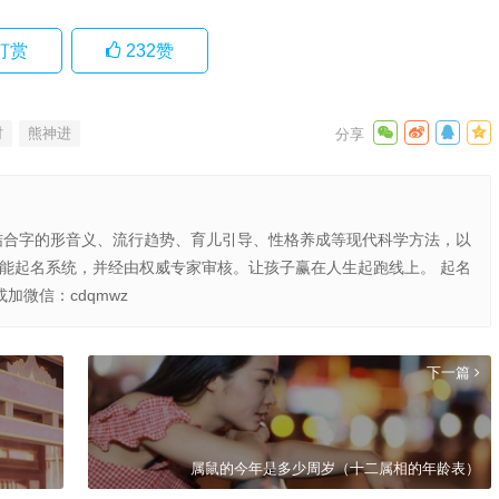
打赏
232
赞
时
熊神进
结合字的形音义、流行趋势、育儿引导、性格养成等现代科学方法，以
智能起名系统，并经由权威专家审核。让孩子赢在人生起跑线上。 起名
或加微信：cdqmwz
下一篇
属鼠的今年是多少周岁（十二属相的年龄表）