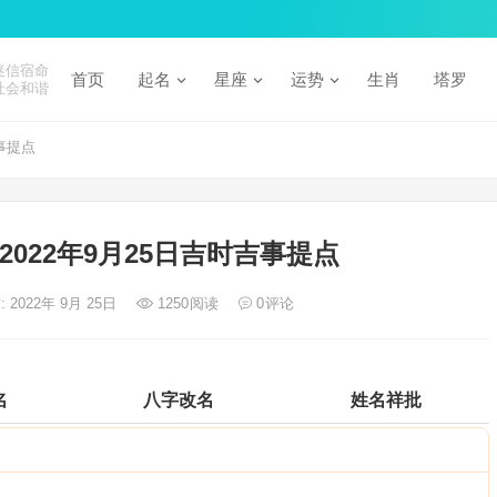
迷信宿命
首页
起名
星座
运势
生肖
塔罗
社会和谐
事提点
022年9月25日吉时吉事提点
: 2022年 9月 25日
1250
阅读
0
评论
名
八字改名
姓名祥批