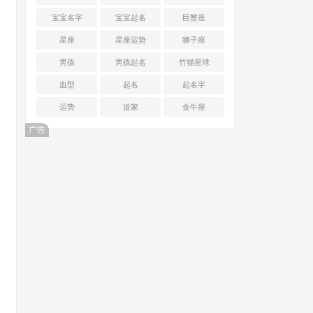
宝宝名字
宝宝起名
巨蟹座
星座
星座运势
狮子座
男孩
男孩起名
竹猫星球
血型
起名
起名字
运势
道家
金牛座
广告