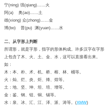
宁(ning) 强(qiang)……火
阿(a) 奥(ao)……土
雄(xiong) 众(zhong)……金
博(bo) 普(pu) 渊(yuan)……水
二、从字形上判断
所谓形，就是字形，指字的形体构成。许多汉字在字形
上包含了木、火、土、金、水，这可以直接看出来。
如：
木：本、朴、术、机、桥、榕、林、桶等。
火：灿、烂、炎、炬、烽、煌等。
土：地、坚、坤、坦、培、增等。
金：鉴、钢、钮、铜、锡等。
水：泉、冰、汇、江、泽、派、涛等。(
XMW
)