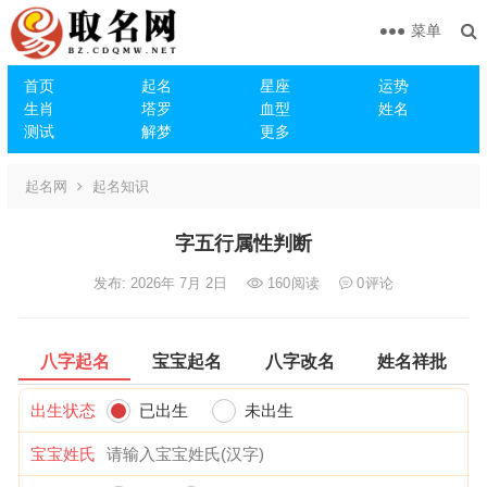
菜单
首页
起名
星座
运势
生肖
塔罗
血型
姓名
测试
解梦
更多
起名网
起名知识
字五行属性判断
发布: 2026年 7月 2日
160
阅读
0
评论
八字起名
宝宝起名
八字改名
姓名祥批
出生状态
已出生
未出生
宝宝姓氏