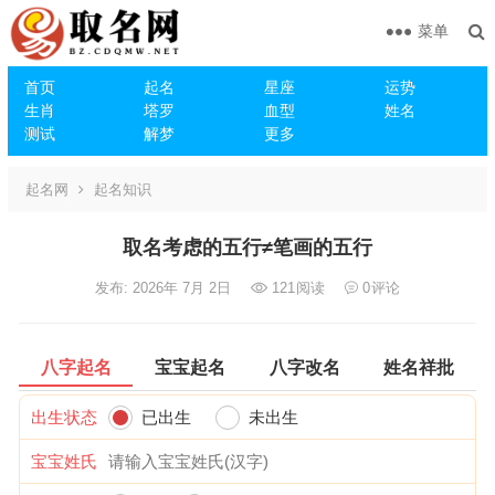
菜单
首页
起名
星座
运势
生肖
塔罗
血型
姓名
测试
解梦
更多
起名网
起名知识
取名考虑的五行≠笔画的五行
发布: 2026年 7月 2日
121
阅读
0
评论
八字起名
宝宝起名
八字改名
姓名祥批
出生状态
已出生
未出生
宝宝姓氏