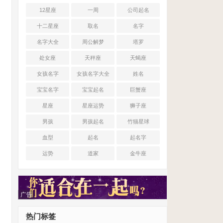
12星座
一周
公司起名
十二星座
取名
名字
名字大全
周公解梦
塔罗
处女座
天秤座
天蝎座
女孩名字
女孩名字大全
姓名
宝宝名字
宝宝起名
巨蟹座
星座
星座运势
狮子座
男孩
男孩起名
竹猫星球
血型
起名
起名字
运势
道家
金牛座
广告
热门标签