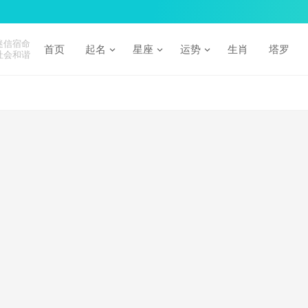
迷信宿命
首页
起名
星座
运势
生肖
塔罗
社会和谐