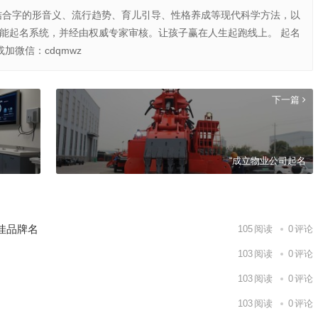
结合字的形音义、流行趋势、育儿引导、性格养成等现代科学方法，以
智能起名系统，并经由权威专家审核。让孩子赢在人生起跑线上。 起名
或加微信：cdqmwz
下一篇
“成立物业公司起名
佳品牌名
105
阅读
0
评论
103
阅读
0
评论
103
阅读
0
评论
103
阅读
0
评论