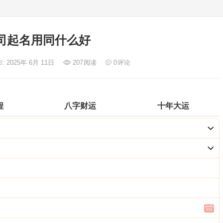
司起名用同什么好
: 2025年 6月 11日
207
阅读
0
评论
程
八字财运
十年大运