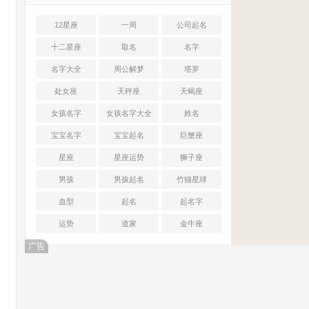
12星座
一周
公司起名
十二星座
取名
名字
名字大全
周公解梦
塔罗
处女座
天秤座
天蝎座
女孩名字
女孩名字大全
姓名
宝宝名字
宝宝起名
巨蟹座
星座
星座运势
狮子座
男孩
男孩起名
竹猫星球
血型
起名
起名字
运势
道家
金牛座
广告