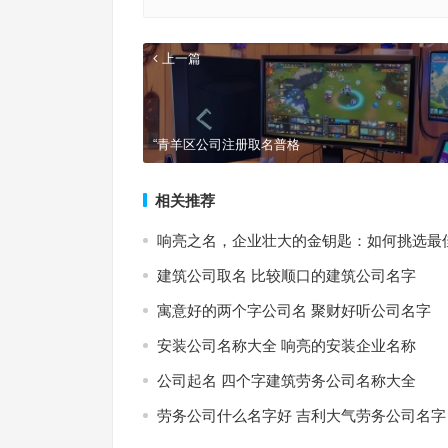
上一篇
“青羊区公司注册取名普格
相关推荐
响亮之名，企业壮大的金钥匙：如何挑选最
建筑公司取名 比较顺口的建筑公司名字
寓意好的两个字公司名 聚财好听公司名字
安装公司名称大全 响亮的安装企业名称
公司起名 四个字建筑劳务公司名称大全
劳务公司什么名字好 吉利大气劳务公司名字