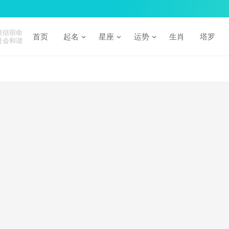
迷信宿命
首页
起名
星座
运势
生肖
塔罗
社会和谐