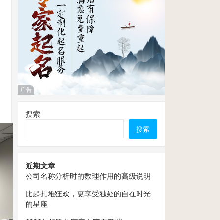
广告
搜索
搜索
近期文章
公司名称分析时的数理作用的高级说明
比起扎堆狂欢，更享受独处的自在时光
的星座