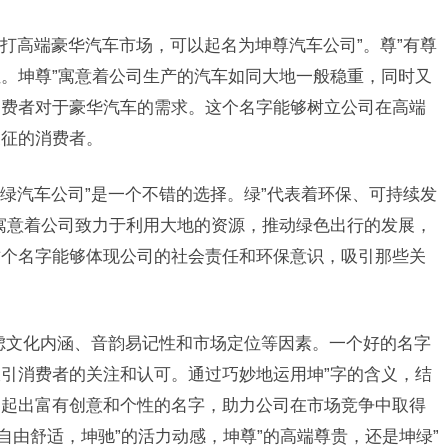
打高端豪华汽车市场，可以起名为坤尊汽车公司”。尊”有尊
。坤尊”寓意着公司生产的汽车如同大地一般稳重，同时又
消费者对于豪华汽车的需求。这个名字能够树立公司在高端
象征的消费者。
绿汽车公司”是一个不错的选择。绿”代表着环保、可持续发
寓意着公司致力于利用大地的资源，推动绿色出行的发展，
这个名字能够体现公司的社会责任和环保意识，吸引那些关
虑文化内涵、音韵易记性和市场定位等因素。一个好的名字
引消费者的关注和认可。通过巧妙地运用坤”字的含义，结
司起出富有创意和个性的名字，助力公司在市场竞争中取得
自由舒适，坤驰”的活力动感，坤尊”的高端尊贵，还是坤绿”