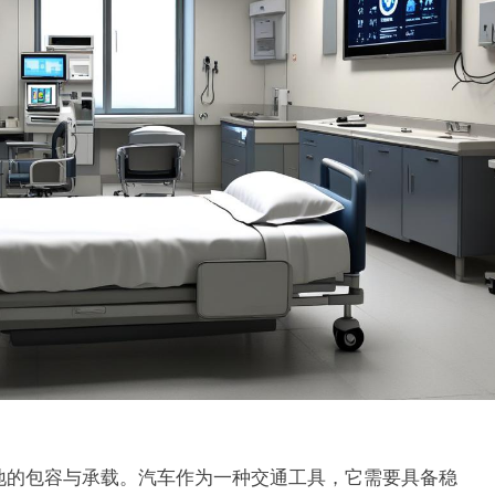
地的包容与承载。汽车作为一种交通工具，它需要具备稳