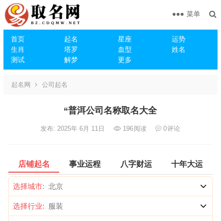
菜单
首页
起名
星座
运势
生肖
塔罗
血型
姓名
测试
解梦
更多
起名网
公司起名
“普洱公司名称取名大全
发布: 2025年 6月 11日
196
阅读
0
评论
店铺起名
事业运程
八字财运
十年大运
选择城市:
选择行业: