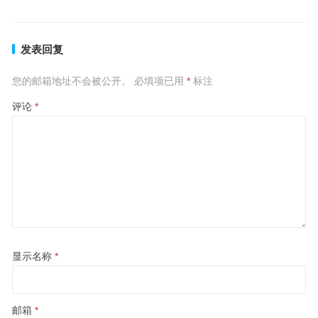
发表回复
您的邮箱地址不会被公开。
必填项已用
*
标注
评论
*
显示名称
*
邮箱
*