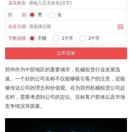
店主姓名
性 别
男
女
出生日期
字数选择
不限
1个字
2个字
郑州作为中部地区的重要城市，机械租赁行业发展迅
速。一个好的公司名称不仅能够吸引客户的注意，还能
够传达公司的理念和价值观。在为郑州机械租赁公司起
名时，需要考虑到公司的定位、目标客户群体以及市场
竞争情况等因素。