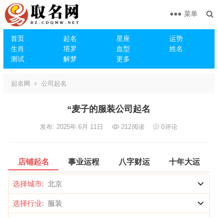
菜单
首页
起名
星座
运势
生肖
塔罗
血型
姓名
测试
解梦
更多
起名网
公司起名
“麦子的服装公司起名
发布: 2025年 6月 11日
212
阅读
0
评论
店铺起名
事业运程
八字财运
十年大运
选择城市:
选择行业: