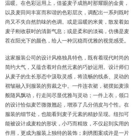
温暖。在色彩运用上，借鉴麦子成熟时那耀眼的金黄，
以及麦田间丰富而和谐的色彩层次，调配出一系列既时
尚又不失自然韵味的色调。或是温暖的米黄，散发着如
麦子刚收获时的清新气息；或是柔和的淡褐，仿佛是麦
茬在阳光下的颜色，给人一种沉稳而优雅的视觉感受。
这家服装公司的设计风格独具特色，既有着现代时尚的
简约大气，又蕴含着对自然元素的巧妙运用。设计师们
从麦子的生长形态中汲取灵感，将流畅的线条、灵动的
褶皱融入到服装的剪裁之中。一件连衣裙，裙摆如麦浪
般随风飘动，行走间尽显优雅与灵动；一件上衣，领口
的设计恰似麦芒微微翘起，增添了几分俏皮与个性。在
服装的细节处，也能看到麦子元素的精妙呈现。纽扣可
能被设计成麦粒的形状，小巧而精致，不仅起到实用的
作用，更成为服装上独特的装饰；刺绣图案或许是一片