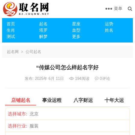
菜单
首页
起名
星座
运势
生肖
塔罗
血型
姓名
测试
解梦
更多
起名网
公司起名
“传媒公司怎么样起名字好
发布: 2025年 6月 11日
194
阅读
0
评论
店铺起名
事业运程
八字财运
十年大运
选择城市:
选择行业: