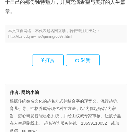
于自己的那份独特魅力，开启充满希望与美好的人生篇
章。
本文来自网络，不代表起名网立场，转载请注明出处：
http://bz.cdqmw.net/qiming/6597.html
打赏
54
赞
作者:
网站小编
根据传统姓名文化的起名方式并结合字的形音义、流行趋势、
育儿引导、性格养成等现代科学方法，以“为你起好名”为宗
旨，潜心研发智能起名系统，并经由权威专家审核。让孩子赢
在人生起跑线上。 起名咨询服务热线：13599118052，或加
微信：cdqmwz