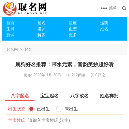
菜单
首页
起名
星座
运势
生肖
塔罗
血型
姓名
测试
解梦
更多
起名网
起名
属狗好名推荐：带水元素，音韵美妙超好听
发布: 2026年 1月 30日
212
阅读
0
评论
八字起名
宝宝起名
八字改名
姓名祥批
出生状态
已出生
未出生
宝宝姓氏