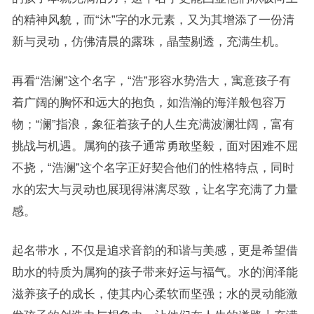
的精神风貌，而“沐”字的水元素，又为其增添了一份清
新与灵动，仿佛清晨的露珠，晶莹剔透，充满生机。
再看“浩澜”这个名字，“浩”形容水势浩大，寓意孩子有
着广阔的胸怀和远大的抱负，如浩瀚的海洋般包容万
物；“澜”指浪，象征着孩子的人生充满波澜壮阔，富有
挑战与机遇。属狗的孩子通常勇敢坚毅，面对困难不屈
不挠，“浩澜”这个名字正好契合他们的性格特点，同时
水的宏大与灵动也展现得淋漓尽致，让名字充满了力量
感。
起名带水，不仅是追求音韵的和谐与美感，更是希望借
助水的特质为属狗的孩子带来好运与福气。水的润泽能
滋养孩子的成长，使其内心柔软而坚强；水的灵动能激