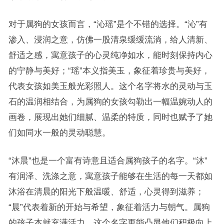
对于属狗的女孩而言，“沁瑶”是个不错的选择。“沁”有
渗入、浸润之意，仿佛一股清泉缓缓流淌，给人清新、
舒适之感，寓意孩子的心灵纯净如水，能时刻保持内心
的宁静与美好；“瑶”本义指美玉，象征着珍贵与美好，
代表女孩如美玉般光彩照人。这个名字将水的灵动与玉
石的温润相结合，为属狗的女孩勾勒出一幅温婉动人的
画卷，展现出她们细腻、温柔的特质，同时也赋予了她
们如同水一般的灵动聪慧。
“沐晨”也是一个富有诗意且适合属狗孩子的名字。“沐”
有润泽、洗涤之意，寓意孩子能够在生活的每一天都如
沐浴在清晨的阳光下般温暖、舒适，心灵得到滋养；
“晨”代表着新的开始与希望，象征着活力与朝气。属狗
的孩子本就充满活力，这个名字更能凸显他们积极向上