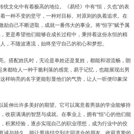
传统文化中有着极高的地位。《易经》中有“恒，久也”的表
表着一种不变的坚守，一种对目标、对原则的执着追求。在
激励自己不断进取，成就一番伟大的事业。将“恒字”赋予属
化，更是希望他们能够在成长过程中，秉持着这份永恒的精
的人，不随波逐流，始终坚守自己的初心和梦想。
响亮。搭配姓氏时，无论是单姓还是复姓，都能和谐流畅，朗
读起来都给人一种干脆利落的感觉，易于记忆，也能展现出男
，这样响亮的名字更能彰显他们的气势，让人一听便印象深
可以延伸出许多美好的期望。它可以寓意着男孩的学业能够持
，收获满满的智慧与成就。在事业上，拥有“恒”心的他们能
遇，积累经验，逐步实现自己的职业理想，成为行业中的佼
的真诚与持久，能让男孩结交到志同道合的朋友，收获真挚的