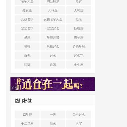
名字大全
周公解梦
塔罗
处女座
天秤座
天蝎座
女孩名字
女孩名字大全
姓名
宝宝名字
宝宝起名
巨蟹座
星座
星座运势
狮子座
男孩
男孩起名
竹猫星球
血型
起名
起名字
运势
道家
金牛座
广告
热门标签
12星座
一周
公司起名
十二星座
取名
名字