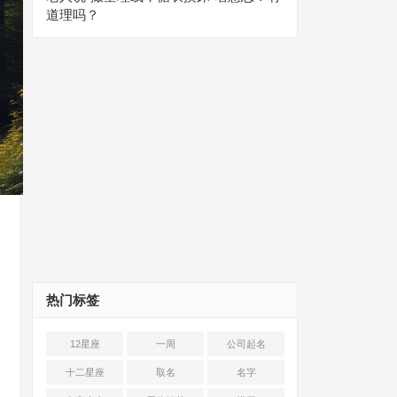
道理吗？
热门标签
12星座
一周
公司起名
十二星座
取名
名字