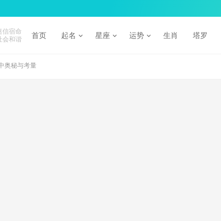
迷信宿命
首页
起名
星座
运势
生肖
塔罗
社会和谐
中奥秘与考量