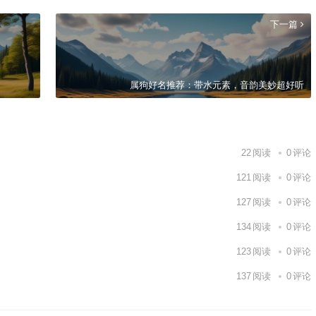
下一篇
属狗好名推荐：带水元素，音韵美妙超好听
22
阅读
0
评论
121
阅读
0
评论
127
阅读
0
评论
134
阅读
0
评论
123
阅读
0
评论
137
阅读
0
评论