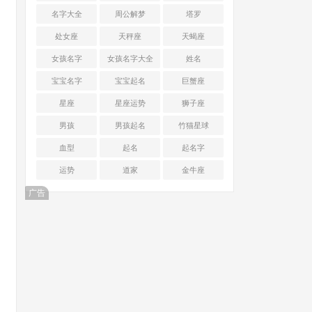
名字大全
周公解梦
塔罗
处女座
天秤座
天蝎座
女孩名字
女孩名字大全
姓名
宝宝名字
宝宝起名
巨蟹座
星座
星座运势
狮子座
男孩
男孩起名
竹猫星球
血型
起名
起名字
运势
道家
金牛座
广告