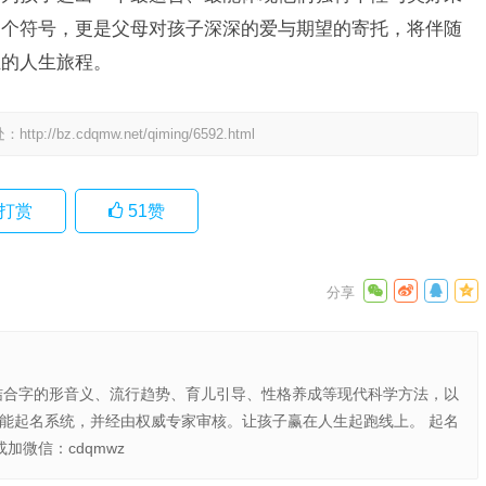
一个符号，更是父母对孩子深深的爱与期望的寄托，将伴随
煌的人生旅程。
处：
http://bz.cdqmw.net/qiming/6592.html
打赏
51
赞
结合字的形音义、流行趋势、育儿引导、性格养成等现代科学方法，以
智能起名系统，并经由权威专家审核。让孩子赢在人生起跑线上。 起名
或加微信：cdqmwz