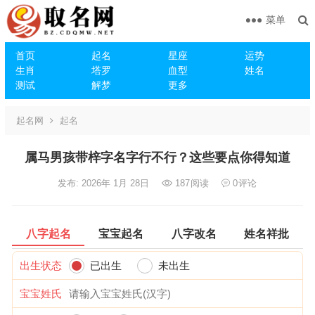
菜单
首页
起名
星座
运势
生肖
塔罗
血型
姓名
测试
解梦
更多
起名网
起名
属马男孩带梓字名字行不行？这些要点你得知道
发布: 2026年 1月 28日
187
阅读
0
评论
八字起名
宝宝起名
八字改名
姓名祥批
出生状态
已出生
未出生
宝宝姓氏