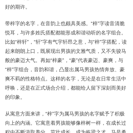
好的期许。
带梓字的名字，在音韵上也颇具美感。“梓”字读音清脆
悦耳，与许多姓氏搭配都能形成和谐动听的名字组合。
比如“梓轩”，“轩”字有气宇轩昂之意，与“梓”字搭配，读
起来朗朗上口，既展现出男孩的文雅气质，又不失骏马
般的豪迈大气。再如“梓豪”，“豪”代表豪迈、豪爽，与
“梓”字组合，音韵和谐，凸显出属马男孩热情奔放、豪
爽不羁的性格特点。这样的名字，无论是在日常生活中
呼唤，还是在正式场合介绍，都能给人留下深刻而美好
的印象。
从寓意方面来讲，“梓”字为属马男孩的名字赋予了积极
向上的内涵。它寓意着男孩能够像梓树一样，在成长过
程中不断汲取养分，茁壮成长，成为栋梁之才。马是勇