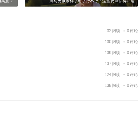
何寓意？
属马男孩带梓字名字行不行？这些要点你得知道
32
阅读
0
评论
130
阅读
0
评论
139
阅读
0
评论
137
阅读
0
评论
124
阅读
0
评论
139
阅读
0
评论