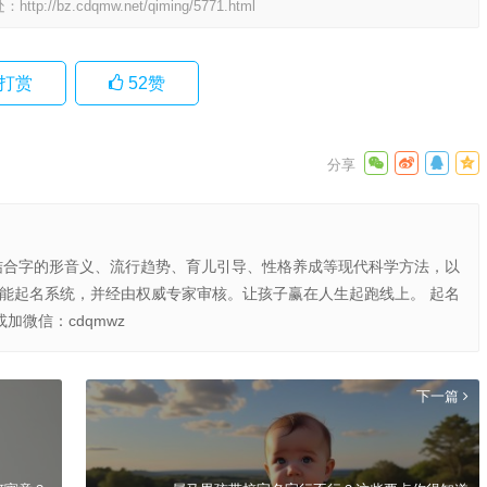
处：
http://bz.cdqmw.net/qiming/5771.html
打赏
52
赞
结合字的形音义、流行趋势、育儿引导、性格养成等现代科学方法，以
智能起名系统，并经由权威专家审核。让孩子赢在人生起跑线上。 起名
或加微信：cdqmwz
下一篇