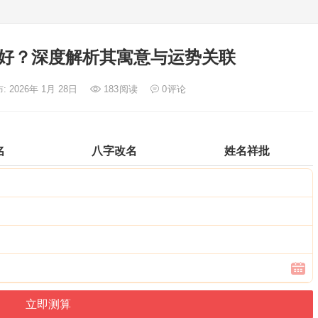
好？深度解析其寓意与运势关联
: 2026年 1月 28日
183
阅读
0
评论
名
八字改名
姓名祥批