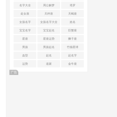
名字大全
周公解梦
塔罗
处女座
天秤座
天蝎座
女孩名字
女孩名字大全
姓名
宝宝名字
宝宝起名
巨蟹座
星座
星座运势
狮子座
男孩
男孩起名
竹猫星球
血型
起名
起名字
运势
道家
金牛座
广告