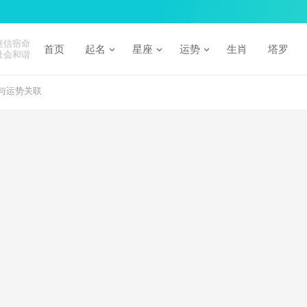
迷信宿命
首页
起名
星座
运势
生肖
塔罗
社会和谐
与运势关联