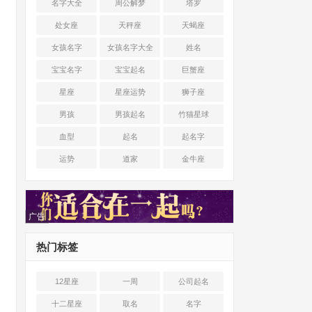
名字大全
周公解梦
塔罗
处女座
天秤座
天蝎座
女孩名字
女孩名字大全
姓名
宝宝名字
宝宝起名
巨蟹座
星座
星座运势
狮子座
男孩
男孩起名
竹猫星球
血型
起名
起名字
运势
道家
金牛座
广告
热门标签
12星座
一周
公司起名
十二星座
取名
名字