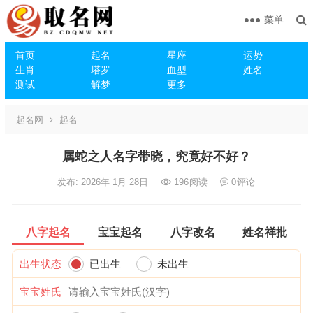
菜单
首页
起名
星座
运势
生肖
塔罗
血型
姓名
测试
解梦
更多
起名网
起名
属蛇之人名字带晓，究竟好不好？
发布: 2026年 1月 28日
196
阅读
0
评论
八字起名
宝宝起名
八字改名
姓名祥批
出生状态
已出生
未出生
宝宝姓氏