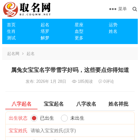
菜单
首页
起名
星座
运势
生肖
塔罗
血型
姓名
测试
解梦
更多
起名网
起名
属兔女宝宝名字带雪字好吗，这些要点你得知道
发布: 2026年 1月 28日
185
阅读
0
评论
八字起名
宝宝起名
八字改名
姓名祥批
出生状态
已出生
未出生
宝宝姓氏