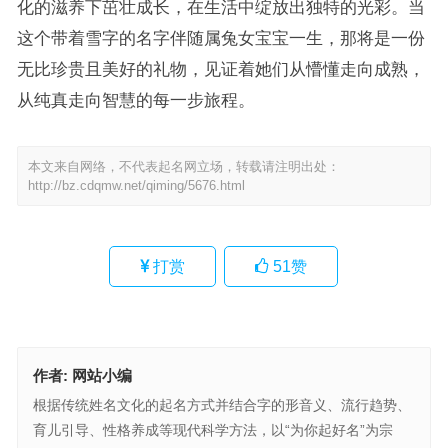
化的滋养下茁壮成长，在生活中绽放出独特的光彩。当
这个带着雪字的名字伴随属兔女宝宝一生，那将是一份
无比珍贵且美好的礼物，见证着她们从懵懂走向成熟，
从纯真走向智慧的每一步旅程。
本文来自网络，不代表起名网立场，转载请注明出处：
http://bz.cdqmw.net/qiming/5676.html
打赏
51
赞
作者:
网站小编
根据传统姓名文化的起名方式并结合字的形音义、流行趋势、
育儿引导、性格养成等现代科学方法，以“为你起好名”为宗