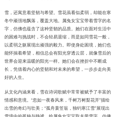
雪，还寓意着坚韧与希望。雪花虽看似柔弱，却能在寒
冬中顽强地飘落，覆盖大地。属兔女宝宝带着雪字的名
字，仿佛也蕴含了这种坚韧的品质。她们在面对生活中
的困难与挑战时，不会轻易退缩，而是如同雪花一般，
以柔弱之躯展现出顽强的毅力。即使身处困境，她们也
能怀揣着希望，相信总会有阳光穿透云层，就像雪后的
世界会迎来温暖的阳光一样。她们会在挫折中不断成
长，凭借着内心的坚韧和对未来的希望，一步步走向美
好的人生。
从文化内涵来看，雪在诗词歌赋中常常被赋予了丰富的
情感和意境。“忽如一夜春风来，千树万树梨花开”描绘
出雪的奇幻与壮美；“孤舟蓑笠翁，独钓寒江雪”展现出
雪境中的孤独与静谧。给属兔女宝宝取名带雪字，仿佛