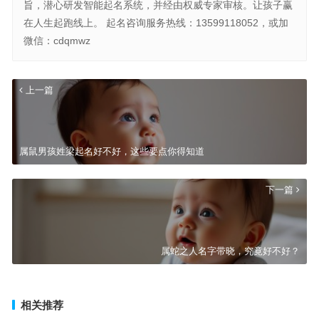
旨，潜心研发智能起名系统，并经由权威专家审核。让孩子赢
在人生起跑线上。 起名咨询服务热线：13599118052，或加
微信：cdqmwz
上一篇
属鼠男孩姓梁起名好不好，这些要点你得知道
下一篇
属蛇之人名字带晓，究竟好不好？
相关推荐