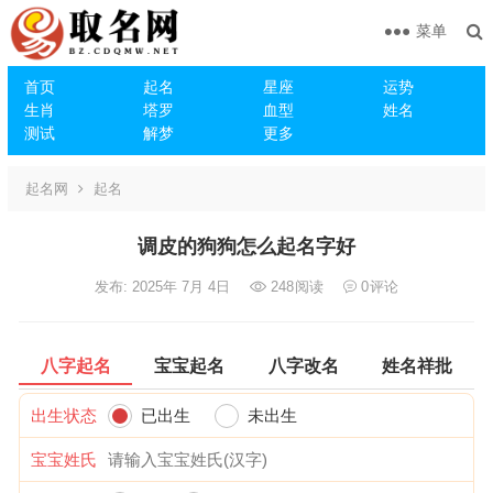
菜单
首页
起名
星座
运势
生肖
塔罗
血型
姓名
测试
解梦
更多
起名网
起名
调皮的狗狗怎么起名字好
发布: 2025年 7月 4日
248
阅读
0
评论
八字起名
宝宝起名
八字改名
姓名祥批
出生状态
已出生
未出生
宝宝姓氏