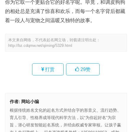
你为它取一个更贴合它的好名字呢。毕竟，和调皮狗狗
的相处总是充满了惊喜和欢乐，而每一个名字背后都藏
着一段人与宠物之间温暖又独特的故事。
本文来自网络，不代表起名网立场，转载请注明出处：
http://bz.cdqmw.net/qiming/5329.html
打赏
29
赞
作者:
网站小编
根据传统姓名文化的起名方式并结合字的形音义、流行趋势、
育儿引导、性格养成等现代科学方法，以“为你起好名”为宗
旨，潜心研发智能起名系统，并经由权威专家审核。让孩子赢