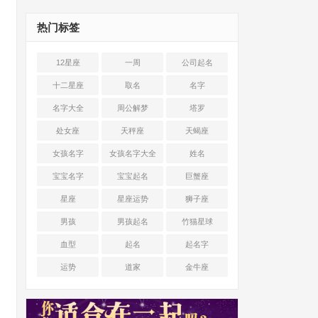
热门标签
12星座
一周
公司起名
十二星座
取名
名字
名字大全
周公解梦
塔罗
处女座
天秤座
天蝎座
女孩名字
女孩名字大全
姓名
宝宝名字
宝宝起名
巨蟹座
星座
星座运势
狮子座
男孩
男孩起名
竹猫星球
血型
起名
起名字
运势
道家
金牛座