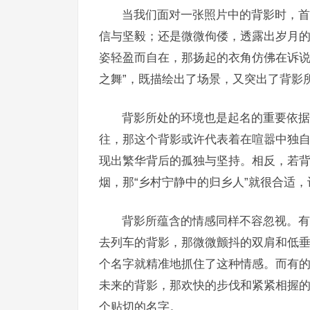
当我们面对一张照片中的背影时，首
信与坚毅；还是微微佝偻，透露出岁月
姿轻盈而自在，那扬起的衣角仿佛在诉说
之舞”，既描绘出了场景，又突出了背影
背影所处的环境也是起名的重要依据
往，那这个背影或许代表着在喧嚣中独自
现出繁华背后的孤独与坚持。相反，若
烟，那“乡村宁静中的归乡人”就很合适
背影所蕴含的情感同样不容忽视。有
去列车的背影，那微微颤抖的双肩和低垂
个名字就精准地抓住了这种情感。而有
未来的背影，那欢快的步伐和紧紧相握的
个贴切的名字。