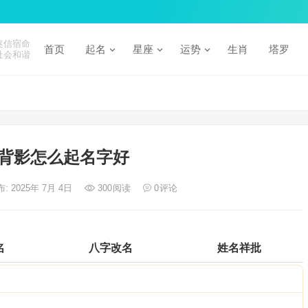
迷信宿命
首页
起名
星座
运势
生肖
塔罗
社会和谐
背影怎么起名字好
: 2025年 7月 4日
300
阅读
0
评论
名
八字改名
姓名祥批