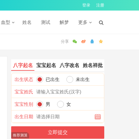
登录
注册
血型
姓名
测试
解梦
更多
八字起名
宝宝起名
八字改名
姓名祥批
出生状态
已出生
未出生
宝宝姓氏
宝宝性别
男
女
出生日期
推荐测算