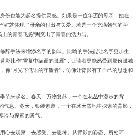
身份也能为起名提供灵感。如果是一位年迈的母亲，她在
守候”就体现了母亲的付出与关爱。若是一个充满朝气的学
场上的青春飞扬”则突出了青春的活力与。
修辞手法来增添名字的韵味。比喻的手法能让名字更加生
背影比作“雪幕中蹒跚的孤雁”，让读者更能感受到那份孤独
，像“月光下低语的守望者”，仿佛让背影有了自己的思想和
季节来起名。春天，万物复苏，一个在花丛中漫步的背
天的气息。冬天，银装素裹，一个在冰天雪地中探索的背影，
的寒冷与探索的勇气。
用心去观察、去感受、去思考。从背影的姿态、所处环