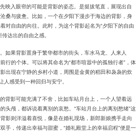
先映入眼帘的可能是背影的姿态。是挺拔笔直，展现出自
的沧桑与疲惫。比如，一个在夕阳下漫步于海边的背影，身
着对自由的向往。此时，为这个背影起名为“夕阳下的自由
所传达出的自由之感。
。如果背影置身于繁华都市的街头，车水马龙、人来人
前行的个体。可以将其命名为“都市喧嚣中的孤独行者”，体
背影出现在宁静的乡村小道，周围是金黄的稻田和袅袅的炊
，让人感受到一种回归与安宁。
的背影可能充满了不舍，比如车站月台上，一个人望着远
的头颅，都诉说着离别的哀愁。“车站月台上的离别愁绪”这
的背影则洋溢着喜悦，像是在婚礼现场，新郎新娘携手走向
双手，传递出幸福与甜蜜，“婚礼殿堂上的幸福启程”便是一