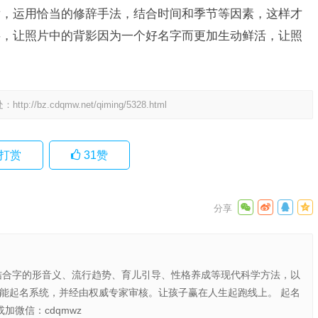
发，运用恰当的修辞手法，结合时间和季节等因素，这样才
字，让照片中的背影因为一个好名字而更加生动鲜活，让照
。
处：
http://bz.cdqmw.net/qiming/5328.html
打赏
31
赞
结合字的形音义、流行趋势、育儿引导、性格养成等现代科学方法，以
智能起名系统，并经由权威专家审核。让孩子赢在人生起跑线上。 起名
或加微信：cdqmwz