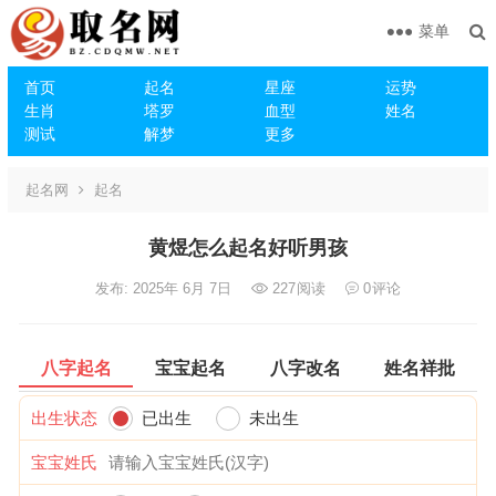
菜单
首页
起名
星座
运势
生肖
塔罗
血型
姓名
测试
解梦
更多
起名网
起名
黄煜怎么起名好听男孩
发布: 2025年 6月 7日
227
阅读
0
评论
八字起名
宝宝起名
八字改名
姓名祥批
出生状态
已出生
未出生
宝宝姓氏