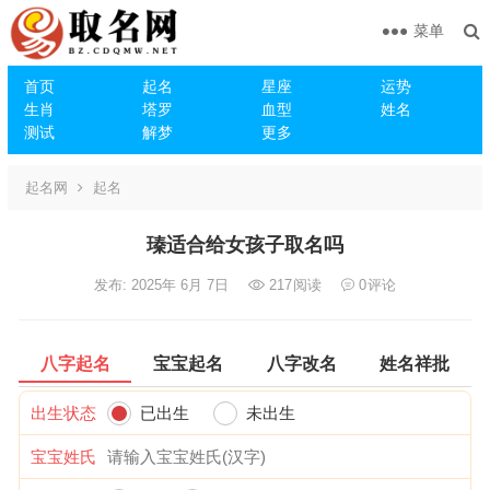
菜单
首页
起名
星座
运势
生肖
塔罗
血型
姓名
测试
解梦
更多
起名网
起名
瑧适合给女孩子取名吗
发布: 2025年 6月 7日
217
阅读
0
评论
八字起名
宝宝起名
八字改名
姓名祥批
出生状态
已出生
未出生
宝宝姓氏