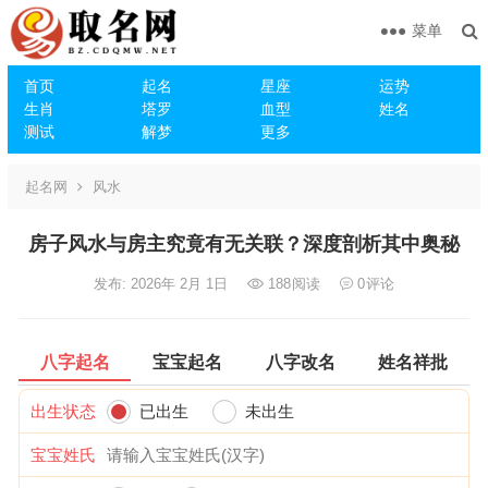
菜单
首页
起名
星座
运势
生肖
塔罗
血型
姓名
测试
解梦
更多
起名网
风水
房子风水与房主究竟有无关联？深度剖析其中奥秘
发布: 2026年 2月 1日
188
阅读
0
评论
八字起名
宝宝起名
八字改名
姓名祥批
出生状态
已出生
未出生
宝宝姓氏