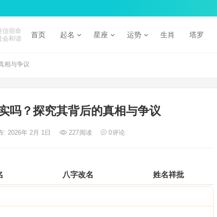
迷信宿命
首页
起名
星座
运势
生肖
塔罗
社会和谐
真相与争议
实吗？探究其背后的真相与争议
: 2026年 2月 1日
227
阅读
0
评论
名
八字改名
姓名祥批