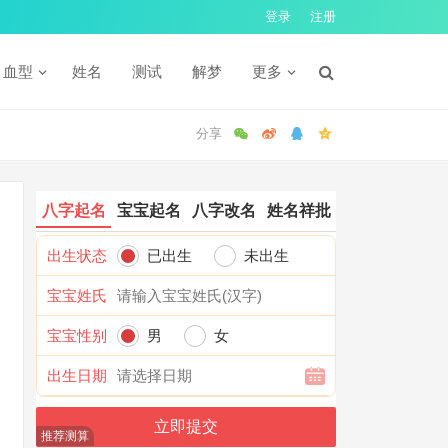
登录
注册
血型
姓名
测试
解梦
更多
八字起名
宝宝起名
八字改名
姓名祥批
出生状态
已出生
未出生
宝宝姓氏
宝宝性别
男
女
出生日期
推荐测算