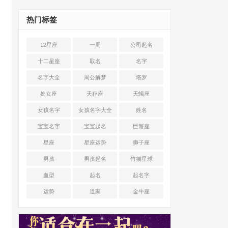
热门标签
12星座
一周
公司起名
十二星座
取名
名字
名字大全
周公解梦
塔罗
处女座
天秤座
天蝎座
女孩名字
女孩名字大全
姓名
宝宝名字
宝宝起名
巨蟹座
星座
星座运势
狮子座
男孩
男孩起名
竹猫星球
血型
起名
起名字
运势
道家
金牛座