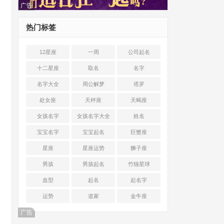
广告
热门标签
12星座
一周
公司起名
十二星座
取名
名字
名字大全
周公解梦
塔罗
处女座
天秤座
天蝎座
女孩名字
女孩名字大全
姓名
宝宝名字
宝宝起名
巨蟹座
星座
星座运势
狮子座
男孩
男孩起名
竹猫星球
血型
起名
起名字
运势
道家
金牛座
广告