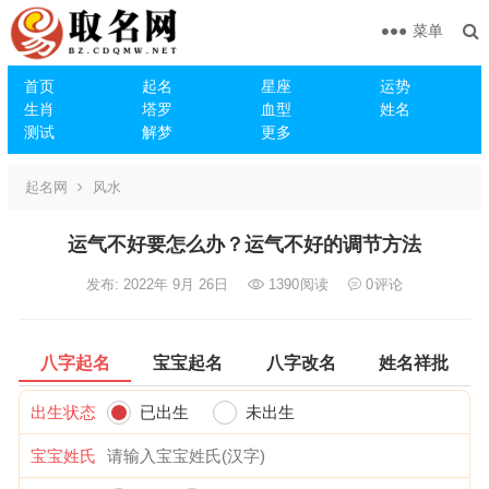
菜单
首页
起名
星座
运势
生肖
塔罗
血型
姓名
测试
解梦
更多
起名网
风水
运气不好要怎么办？运气不好的调节方法
发布: 2022年 9月 26日
1390
阅读
0
评论
八字起名
宝宝起名
八字改名
姓名祥批
出生状态
已出生
未出生
宝宝姓氏