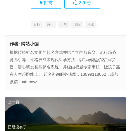
打赏
226
赞
五行
败运
运气
阴阳
风水
作者:
网站小编
根据传统姓名文化的起名方式并结合字的形音义、流行趋势、
育儿引导、性格养成等现代科学方法，以“为你起好名”为宗
旨，潜心研发智能起名系统，并经由权威专家审核。让孩子赢
在人生起跑线上。 起名咨询服务热线：13599118052，或加
微信：cdqmwz
上一篇
已经没有了