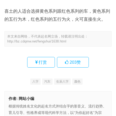
喜土的人适合选择黄色系列跟红色系列的车，黄色系列
的五行为木，红色系列的五行为火，火可直接生火。
本文来自网络，不代表起名网立场，转载请注明出处：
http://bz.cdqmw.net/fengshui/1638.html
打赏
203
赞
八字
汽车
生辰八字
颜色
作者:
网站小编
根据传统姓名文化的起名方式并结合字的形音义、流行趋势、
育儿引导、性格养成等现代科学方法，以“为你起好名”为宗