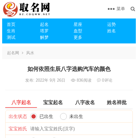
菜单
首页
起名
星座
运势
生肖
塔罗
血型
姓名
测试
解梦
更多
起名网
风水
如何依照生辰八字选购汽车的颜色
发布: 2022年 9月 26日
836
阅读
0
评论
八字起名
宝宝起名
八字改名
姓名祥批
出生状态
已出生
未出生
宝宝姓氏