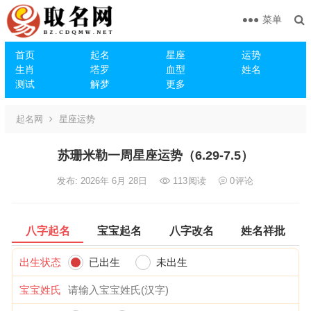
菜单
首页
起名
星座
运势
生肖
塔罗
血型
姓名
测试
解梦
更多
起名网
星座运势
苏珊米勒一周星座运势（6.29-7.5）
发布: 2026年 6月 28日
113
阅读
0
评论
八字起名
宝宝起名
八字改名
姓名祥批
出生状态
已出生
未出生
宝宝姓氏