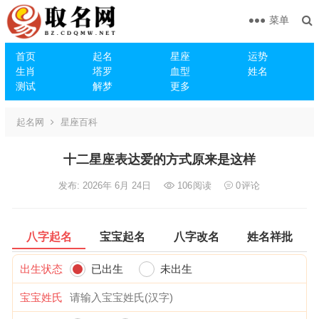
菜单
首页
起名
星座
运势
生肖
塔罗
血型
姓名
测试
解梦
更多
起名网
星座百科
十二星座表达爱的方式原来是这样
发布: 2026年 6月 24日
106
阅读
0
评论
八字起名
宝宝起名
八字改名
姓名祥批
出生状态
已出生
未出生
宝宝姓氏