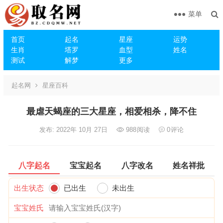
菜单
首页
起名
星座
运势
生肖
塔罗
血型
姓名
测试
解梦
更多
起名网
星座百科
最虐天蝎座的三大星座，相爱相杀，降不住
发布: 2022年 10月 27日
988
阅读
0
评论
八字起名
宝宝起名
八字改名
姓名祥批
出生状态
已出生
未出生
宝宝姓氏