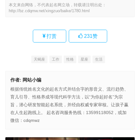
本文来自网络，不代表起名网立场，转载请注明出处：
http://bz.cdqmw.net/xingzuo/baike/1780.html
打赏
231
赞
天蝎座
工作
性格
星座
生活
作者:
网站小编
根据传统姓名文化的起名方式并结合字的形音义、流行趋势、
育儿引导、性格养成等现代科学方法，以“为你起好名”为宗
旨，潜心研发智能起名系统，并经由权威专家审核。让孩子赢
在人生起跑线上。 起名咨询服务热线：13599118052，或加
微信：cdqmwz