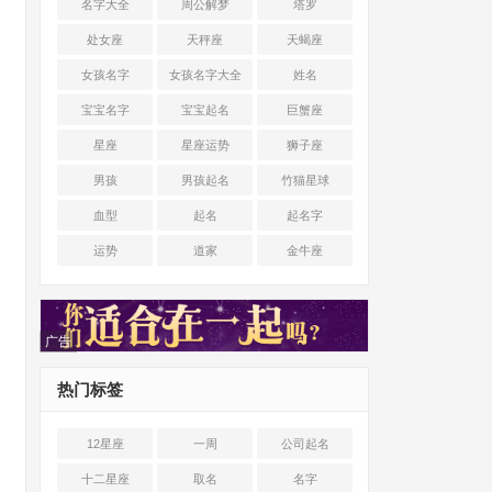
名字大全
周公解梦
塔罗
处女座
天秤座
天蝎座
女孩名字
女孩名字大全
姓名
宝宝名字
宝宝起名
巨蟹座
星座
星座运势
狮子座
男孩
男孩起名
竹猫星球
血型
起名
起名字
运势
道家
金牛座
广告
热门标签
12星座
一周
公司起名
十二星座
取名
名字