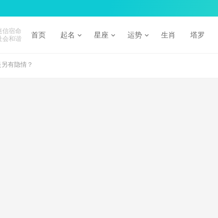
迷信宿命
首页
起名
星座
运势
生肖
塔罗
社会和谐
是另有隐情？