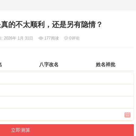
是真的不太顺利，还是另有隐情？
: 2026年 1月 31日
177
阅读
0
评论
名
八字改名
姓名祥批