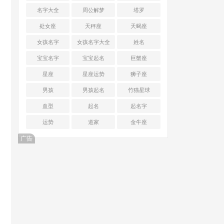
名字大全
周公解梦
塔罗
处女座
天秤座
天蝎座
女孩名字
女孩名字大全
姓名
宝宝名字
宝宝起名
巨蟹座
星座
星座运势
狮子座
男孩
男孩起名
竹猫星球
血型
起名
起名字
运势
道家
金牛座
广告