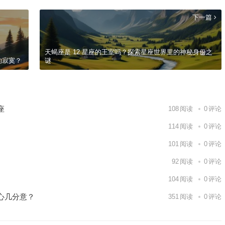
下一篇
天蝎座是 12 星座的王室吗？探索星座世界里的神秘身份之
的寂寞？
谜
座
108
阅读
0
评论
114
阅读
0
评论
101
阅读
0
评论
92
阅读
0
评论
104
阅读
0
评论
心几分意？
351
阅读
0
评论