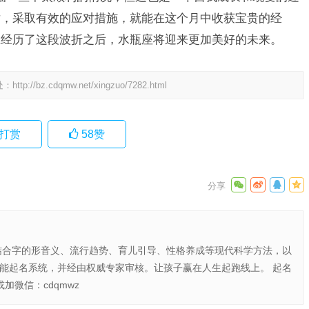
对，采取有效的应对措施，就能在这个月中收获宝贵的经
在经历了这段波折之后，水瓶座将迎来更加美好的未来。
处：
http://bz.cdqmw.net/xingzuo/7282.html
打赏
58
赞
结合字的形音义、流行趋势、育儿引导、性格养成等现代科学方法，以
智能起名系统，并经由权威专家审核。让孩子赢在人生起跑线上。 起名
或加微信：cdqmwz