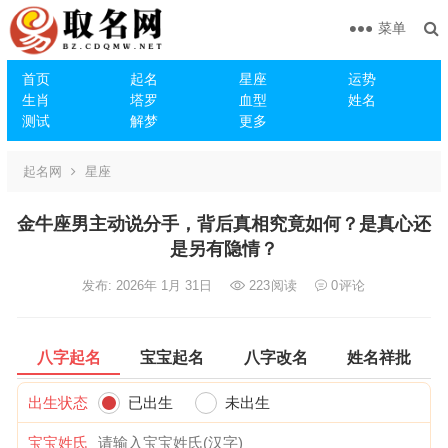
菜单
首页
起名
星座
运势
生肖
塔罗
血型
姓名
测试
解梦
更多
起名网
星座
金牛座男主动说分手，背后真相究竟如何？是真心还
是另有隐情？
发布: 2026年 1月 31日
223
阅读
0
评论
八字起名
宝宝起名
八字改名
姓名祥批
出生状态
已出生
未出生
宝宝姓氏