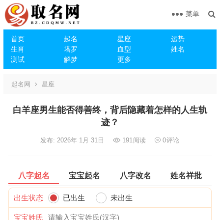
菜单
首页
起名
星座
运势
生肖
塔罗
血型
姓名
测试
解梦
更多
起名网
星座
白羊座男生能否得善终，背后隐藏着怎样的人生轨
迹？
发布: 2026年 1月 31日
191
阅读
0
评论
八字起名
宝宝起名
八字改名
姓名祥批
出生状态
已出生
未出生
宝宝姓氏