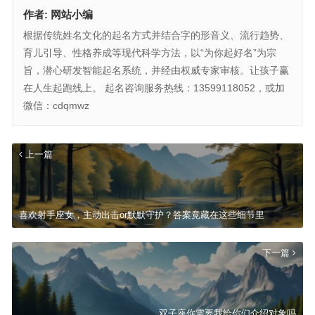
作者:
网站小编
根据传统姓名文化的起名方式并结合字的形音义、流行趋势、
育儿引导、性格养成等现代科学方法，以“为你起好名”为宗
旨，潜心研发智能起名系统，并经由权威专家审核。让孩子赢
在人生起跑线上。 起名咨询服务热线：13599118052，或加
微信：cdqmwz
上一篇
喜欢射手座女，主动出击or默默守护？答案竟藏在这些细节里
下一篇
双子座你需要我给你们介绍对象吗